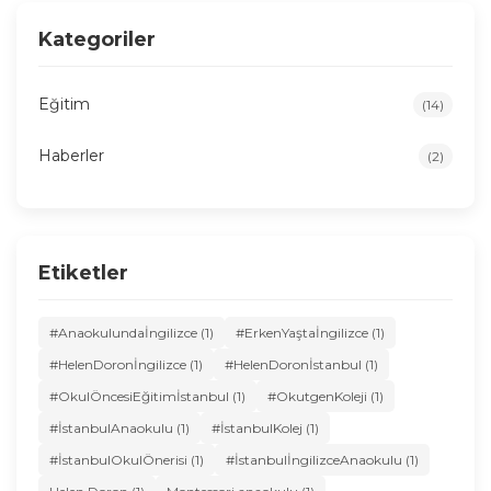
Kategoriler
Eğitim
(14)
Haberler
(2)
Etiketler
#Anaokulundaİngilizce (1)
#ErkenYaştaİngilizce (1)
#HelenDoronİngilizce (1)
#HelenDoronİstanbul (1)
#OkulÖncesiEğitimİstanbul (1)
#OkutgenKoleji (1)
#İstanbulAnaokulu (1)
#İstanbulKolej (1)
#İstanbulOkulÖnerisi (1)
#İstanbulİngilizceAnaokulu (1)