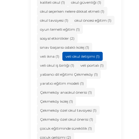
kaliteli okul (1)
okul güvenliği (1)
okul seçerken nelere dikkat etmeli (1)
okul tavsiyesi (1)
okul öncesi eğitim (1)
oyun temelli eğitim (1)
sosyal etkinlikler (2)
sınav başarısı odaklı kolej (1)
veli ikna (1)
veli okul iletişimi (1)
veli okul iş birliği (1)
veli portalı (1)
yabancı dil eğitimi Çekmeköy (1)
yaratıcı eğitim modeli (1)
Çekmeköy anaokul önerisi (1)
Çekmeköy kolej (1)
Çekmeköy özel okul tavsiyesi (1)
Çekmeköy özel okul önerisi (1)
çocuk eğitiminde süreklilik (1)
çocuk gelişimi (2)