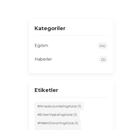
Kategoriler
Eğitim
(14)
Haberler
(2)
Etiketler
#Anaokulundaİngilizce (1)
#ErkenYaştaİngilizce (1)
#HelenDoronİngilizce (1)