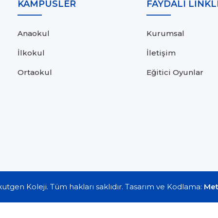
KAMPÜSLER
FAYDALI LİNKL
Anaokul
Kurumsal
İlkokul
İletişim
Ortaokul
Eğitici Oyunlar
utgen Koleji. Tüm hakları saklıdır. Tasarım ve Kodlama:
Met