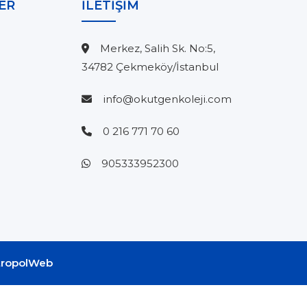
ER
İLETİŞİM
Merkez, Salih Sk. No:5,
34782 Çekmeköy/İstanbul
info@okutgenkoleji.com
0 216 771 70 60
905333952300
ropolWeb