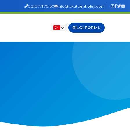
0 216 771 70 60
info@okutgenkoleji.com
BILGI FORMU