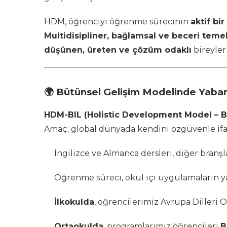
HDM, öğrenciyi öğrenme sürecinin
aktif bi
Multidisipliner, bağlamsal ve beceri temel
düşünen, üreten ve çözüm odaklı
bireyler
🌍
Bütünsel Gelişim Modelinde Yaban
HDM-BIL (Holistic Development Model – Bi
Amaç; global dünyada kendini özgüvenle ifade
İngilizce ve Almanca dersleri, diğer branş
Öğrenme süreci, okul içi uygulamaların ya
İlkokulda
, öğrencilerimiz Avrupa Dilleri
Ortaokulda
, programlarımız öğrencileri
B