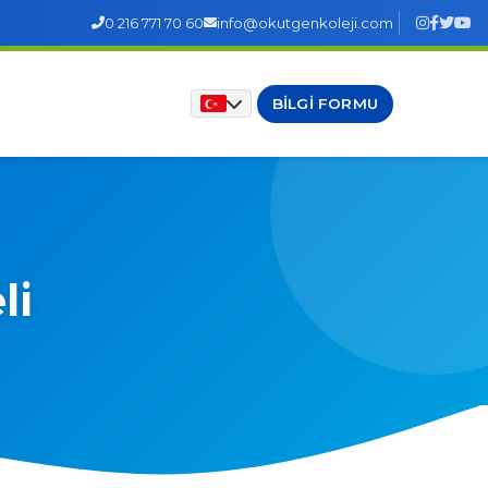
0 216 771 70 60
info@okutgenkoleji.com
BILGI FORMU
li