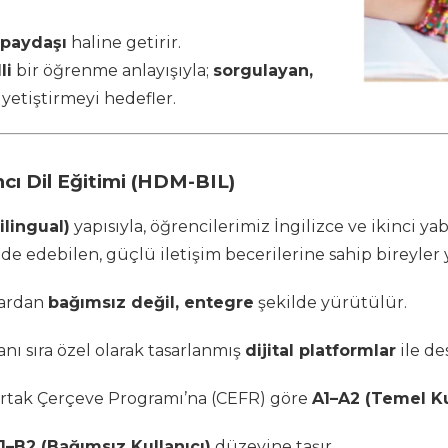
r paydaşı
haline getirir.
li
bir öğrenme anlayışıyla;
sorgulayan,
 yetiştirmeyi hedefler.
cı Dil Eğitimi (HDM-BIL)
lingual)
yapısıyla, öğrencilerimiz İngilizce ve ikinci ya
 edebilen, güçlü iletişim becerilerine sahip bireyler y
lardan
bağımsız değil, entegre
şekilde yürütülür.
nı sıra özel olarak tasarlanmış
dijital platformlar
ile de
 Ortak Çerçeve Programı’na (CEFR) göre
A1–A2 (Temel Ku
1–B2 (Bağımsız Kullanıcı)
düzeyine taşır.