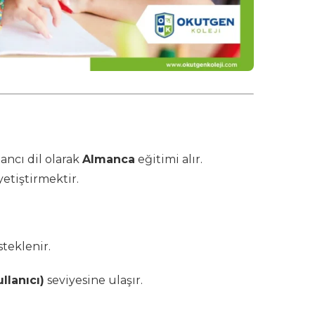
bancı dil olarak
Almanca
eğitimi alır.
etiştirmektir.
steklenir.
llanıcı)
seviyesine ulaşır.