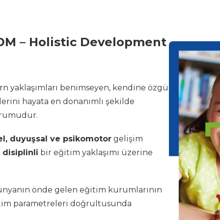
DM – Holistic Development
ern yaklaşımları benimseyen, kendine özgü
lerini hayata en donanımlı şekilde
urumudur.
sel, duyuşsal ve psikomotor
gelişim
 disiplinli
bir eğitim yaklaşımı üzerine
nyanın önde gelen eğitim kurumlarının
itim parametreleri doğrultusunda