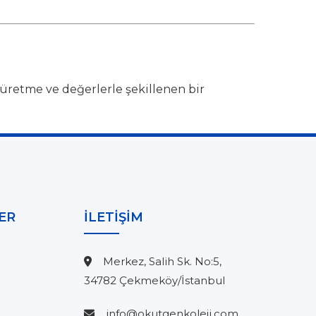
üretme ve değerlerle şekillenen bir
ER
İLETİŞİM
Merkez, Salih Sk. No:5,
34782 Çekmeköy/İstanbul
info@okutgenkoleji.com