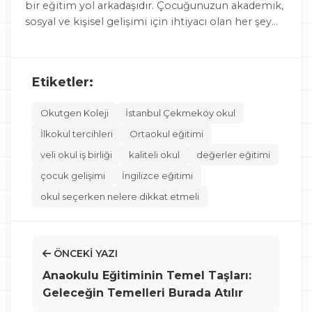
bir eğitim yol arkadaşıdır. Çocuğunuzun akademik,
sosyal ve kişisel gelişimi için ihtiyacı olan her şey
burada.
Etiketler:
Okutgen Koleji
İstanbul Çekmeköy okul
İlkokul tercihleri
Ortaokul eğitimi
veli okul iş birliği
kaliteli okul
değerler eğitimi
çocuk gelişimi
İngilizce eğitimi
okul seçerken nelere dikkat etmeli
ÖNCEKI YAZI
Anaokulu Eğitiminin Temel Taşları:
Geleceğin Temelleri Burada Atılır