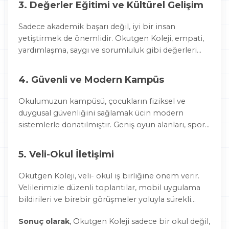
3. Değerler Eğitimi ve Kültürel Gelişim
hazırlıyor.
Sadece akademik başarı değil, iyi bir insan
yetiştirmek de önemlidir. Okutgen Koleji, empati,
yardımlaşma, saygı ve sorumluluk gibi değerleri
kazandıracak çeşitli etkinlik ve programlar sunar.
4. Güvenli ve Modern Kampüs
Okulumuzun kampüsü, çocukların fiziksel ve
duygusal güvenliğini sağlamak ücin modern
sistemlerle donatılmıştır. Geniş oyun alanları, spor
salonları, sanat atölyeleri ve teknolojik sınıflarla
öğrencilerimiz keyifli bir öğrenme ortamında
5. Veli-Okul İletişimi
gelişme fırsatı bulur.
Okutgen Koleji, veli- okul iş birliğine önem verir.
Velilerimizle düzenli toplantılar, mobil uygulama
bildirileri ve birebir görüşmeler yoluyla sürekli
iletişim halindeyiz.
Sonuç olarak
, Okutgen Koleji sadece bir okul değil,