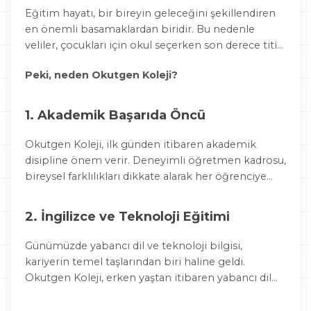
Eğitim hayatı, bir bireyin geleceğini şekillendiren
en önemli basamaklardan biridir. Bu nedenle
veliler, çocukları için okul seçerken son derece titiz
davranırlar. Akademik başarının yanı sıra karakter
Peki, neden Okutgen Koleji?
gelişimi, sosyal beceriler, güvenli bir ortam ve
bireysel farklılıklara saygı gibi pek çok faktör okul
tercihlerinde belirleyici olur.
1. Akademik Başarıda Öncü
Okutgen Koleji, ilk günden itibaren akademik
disipline önem verir. Deneyimli öğretmen kadrosu,
bireysel farklılıkları dikkate alarak her öğrenciye
özel bir eğitim planı sunar. Bu da öğrencilerin
potansiyellerini maksimum seviyede
2. İngilizce ve Teknoloji Eğitimi
kullanmalarını sağlar.
Günümüzde yabancı dil ve teknoloji bilgisi,
kariyerin temel taşlarından biri haline geldi.
Okutgen Koleji, erken yaştan itibaren yabancı dil
eğitimine önem verirken, kodlama ve robotik gibi
STEM temelli uygulamalarla öğrencilerini geleceğe