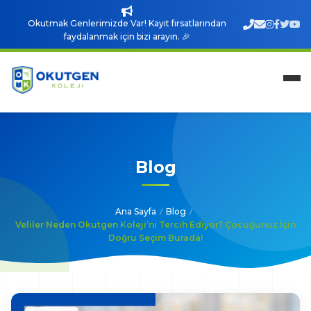
Okutmak Genlerimizde Var! Kayıt fırsatlarından
faydalanmak için bizi arayın. 🎉
Blog
Ana Sayfa
/
Blog
/
Veliler Neden Okutgen Koleji’ni Tercih Ediyor? Çocuğunuz İçin
Doğru Seçim Burada!