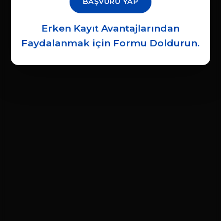
BAŞVURU YAP
Erken Kayıt Avantajlarından
Faydalanmak için Formu Doldurun.