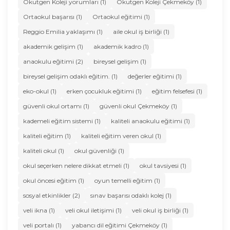
Okutgen Koleji yorumları (1)
Okutgen Koleji Çekmeköy (1)
Ortaokul başarısı (1)
Ortaokul eğitimi (1)
Reggio Emilia yaklaşımı (1)
aile okul iş birliği (1)
akademik gelişim (1)
akademik kadro (1)
anaokulu eğitimi (2)
bireysel gelişim (1)
bireysel gelişim odaklı eğitim. (1)
değerler eğitimi (1)
eko-okul (1)
erken çocukluk eğitimi (1)
eğitim felsefesi (1)
güvenli okul ortamı (1)
güvenli okul Çekmeköy (1)
kademeli eğitim sistemi (1)
kaliteli anaokulu eğitimi (1)
kaliteli eğitim (1)
kaliteli eğitim veren okul (1)
kaliteli okul (1)
okul güvenliği (1)
okul seçerken nelere dikkat etmeli (1)
okul tavsiyesi (1)
okul öncesi eğitim (1)
oyun temelli eğitim (1)
sosyal etkinlikler (2)
sınav başarısı odaklı kolej (1)
veli ikna (1)
veli okul iletişimi (1)
veli okul iş birliği (1)
veli portalı (1)
yabancı dil eğitimi Çekmeköy (1)