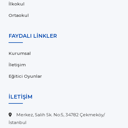
İlkokul
Ortaokul
FAYDALI LİNKLER
Kurumsal
İletişim
Eğitici Oyunlar
İLETİŞİM
Merkez, Salih Sk. No:5, 34782 Çekmeköy/
İstanbul