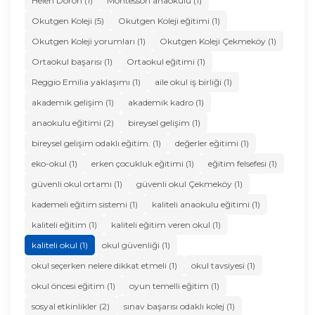
Helen Doron (1)
Montessori anaokulu (1)
Okutgen Koleji (5)
Okutgen Koleji eğitimi (1)
Okutgen Koleji yorumları (1)
Okutgen Koleji Çekmeköy (1)
Ortaokul başarısı (1)
Ortaokul eğitimi (1)
Reggio Emilia yaklaşımı (1)
aile okul iş birliği (1)
akademik gelişim (1)
akademik kadro (1)
anaokulu eğitimi (2)
bireysel gelişim (1)
bireysel gelişim odaklı eğitim. (1)
değerler eğitimi (1)
eko-okul (1)
erken çocukluk eğitimi (1)
eğitim felsefesi (1)
güvenli okul ortamı (1)
güvenli okul Çekmeköy (1)
kademeli eğitim sistemi (1)
kaliteli anaokulu eğitimi (1)
kaliteli eğitim (1)
kaliteli eğitim veren okul (1)
kaliteli okul (1)
okul güvenliği (1)
okul seçerken nelere dikkat etmeli (1)
okul tavsiyesi (1)
okul öncesi eğitim (1)
oyun temelli eğitim (1)
sosyal etkinlikler (2)
sınav başarısı odaklı kolej (1)