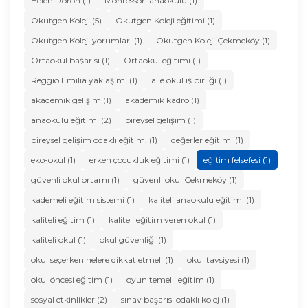
Helen Doron (1)
Montessori anaokulu (1)
Okutgen Koleji (5)
Okutgen Koleji eğitimi (1)
Okutgen Koleji yorumları (1)
Okutgen Koleji Çekmeköy (1)
Ortaokul başarısı (1)
Ortaokul eğitimi (1)
Reggio Emilia yaklaşımı (1)
aile okul iş birliği (1)
akademik gelişim (1)
akademik kadro (1)
anaokulu eğitimi (2)
bireysel gelişim (1)
bireysel gelişim odaklı eğitim. (1)
değerler eğitimi (1)
eko-okul (1)
erken çocukluk eğitimi (1)
eğitim felsefesi (1)
güvenli okul ortamı (1)
güvenli okul Çekmeköy (1)
kademeli eğitim sistemi (1)
kaliteli anaokulu eğitimi (1)
kaliteli eğitim (1)
kaliteli eğitim veren okul (1)
kaliteli okul (1)
okul güvenliği (1)
okul seçerken nelere dikkat etmeli (1)
okul tavsiyesi (1)
okul öncesi eğitim (1)
oyun temelli eğitim (1)
sosyal etkinlikler (2)
sınav başarısı odaklı kolej (1)