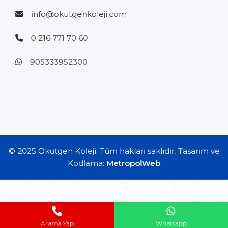
info@okutgenkoleji.com
0 216 771 70 60
905333952300
© 2025 Okutgen Koleji. Tüm hakları saklıdır. Tasarım ve
Kodlama:
MetropolWeb
Arama Yap
Whatsapp