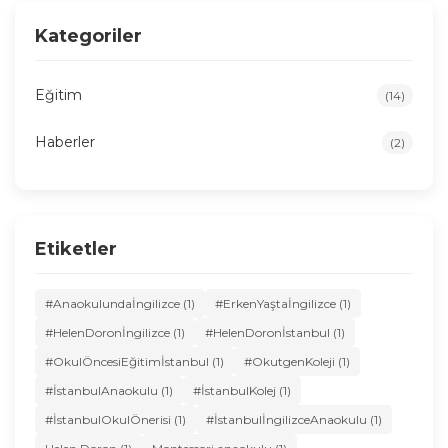
Kategoriler
Eğitim
(14)
Haberler
(2)
Etiketler
#Anaokulundaİngilizce (1)
#ErkenYaştaİngilizce (1)
#HelenDoronİngilizce (1)
#HelenDoronİstanbul (1)
#OkulÖncesiEğitimİstanbul (1)
#OkutgenKoleji (1)
#İstanbulAnaokulu (1)
#İstanbulKolej (1)
#İstanbulOkulÖnerisi (1)
#İstanbulİngilizceAnaokulu (1)